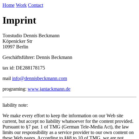
Home
Work
Contact
Imprint
Tonstudio Dennis Beckmann
Köpenicker Str
10997 Berlin
Geschäftsführer: Dennis Beckmann
tax id: DE288178175
mail
info@dennisbeckmann.com
programing:
www.jantackmann.de
liability note:
We make every effort to keep the information on our Web site
current, but accept no liability whatsoever for the content provided.
Pursuant to §7 par. 1 of TMG (German Tele-Media Act), the law
limits our responsibility as a service provider to our own content on
these Web pages. According to §§8 to 10 of TMG, we are not