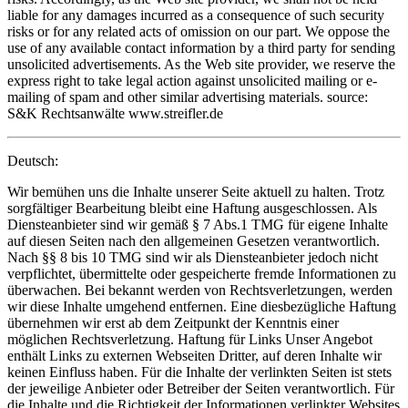
liable for any damages incurred as a consequence of such security
risks or for any related acts of omission on our part. We oppose the
use of any available contact information by a third party for sending
unsolicited advertisements. As the Web site provider, we reserve the
express right to take legal action against unsolicited mailing or e-
mailing of spam and other similar advertising materials. source:
S&K Rechtsanwälte www.streifler.de
Deutsch:
Wir bemühen uns die Inhalte unserer Seite aktuell zu halten. Trotz
sorgfältiger Bearbeitung bleibt eine Haftung ausgeschlossen. Als
Diensteanbieter sind wir gemäß § 7 Abs.1 TMG für eigene Inhalte
auf diesen Seiten nach den allgemeinen Gesetzen verantwortlich.
Nach §§ 8 bis 10 TMG sind wir als Diensteanbieter jedoch nicht
verpflichtet, übermittelte oder gespeicherte fremde Informationen zu
überwachen. Bei bekannt werden von Rechtsverletzungen, werden
wir diese Inhalte umgehend entfernen. Eine diesbezügliche Haftung
übernehmen wir erst ab dem Zeitpunkt der Kenntnis einer
möglichen Rechtsverletzung. Haftung für Links Unser Angebot
enthält Links zu externen Webseiten Dritter, auf deren Inhalte wir
keinen Einfluss haben. Für die Inhalte der verlinkten Seiten ist stets
der jeweilige Anbieter oder Betreiber der Seiten verantwortlich. Für
die Inhalte und die Richtigkeit der Informationen verlinkter Websites