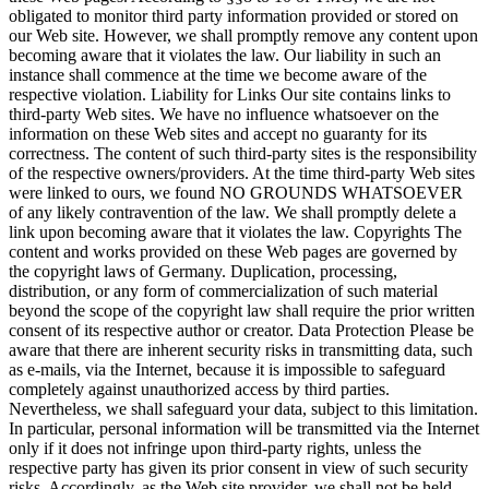
obligated to monitor third party information provided or stored on
our Web site. However, we shall promptly remove any content upon
becoming aware that it violates the law. Our liability in such an
instance shall commence at the time we become aware of the
respective violation. Liability for Links Our site contains links to
third-party Web sites. We have no influence whatsoever on the
information on these Web sites and accept no guaranty for its
correctness. The content of such third-party sites is the responsibility
of the respective owners/providers. At the time third-party Web sites
were linked to ours, we found NO GROUNDS WHATSOEVER
of any likely contravention of the law. We shall promptly delete a
link upon becoming aware that it violates the law. Copyrights The
content and works provided on these Web pages are governed by
the copyright laws of Germany. Duplication, processing,
distribution, or any form of commercialization of such material
beyond the scope of the copyright law shall require the prior written
consent of its respective author or creator. Data Protection Please be
aware that there are inherent security risks in transmitting data, such
as e-mails, via the Internet, because it is impossible to safeguard
completely against unauthorized access by third parties.
Nevertheless, we shall safeguard your data, subject to this limitation.
In particular, personal information will be transmitted via the Internet
only if it does not infringe upon third-party rights, unless the
respective party has given its prior consent in view of such security
risks. Accordingly, as the Web site provider, we shall not be held