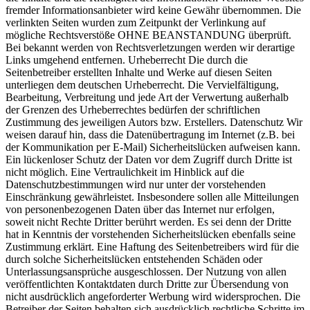
fremder Informationsanbieter wird keine Gewähr übernommen. Die
verlinkten Seiten wurden zum Zeitpunkt der Verlinkung auf
mögliche Rechtsverstöße OHNE BEANSTANDUNG überprüft.
Bei bekannt werden von Rechtsverletzungen werden wir derartige
Links umgehend entfernen. Urheberrecht Die durch die
Seitenbetreiber erstellten Inhalte und Werke auf diesen Seiten
unterliegen dem deutschen Urheberrecht. Die Vervielfältigung,
Bearbeitung, Verbreitung und jede Art der Verwertung außerhalb
der Grenzen des Urheberrechtes bedürfen der schriftlichen
Zustimmung des jeweiligen Autors bzw. Erstellers. Datenschutz Wir
weisen darauf hin, dass die Datenübertragung im Internet (z.B. bei
der Kommunikation per E-Mail) Sicherheitslücken aufweisen kann.
Ein lückenloser Schutz der Daten vor dem Zugriff durch Dritte ist
nicht möglich. Eine Vertraulichkeit im Hinblick auf die
Datenschutzbestimmungen wird nur unter der vorstehenden
Einschränkung gewährleistet. Insbesondere sollen alle Mitteilungen
von personenbezogenen Daten über das Internet nur erfolgen,
soweit nicht Rechte Dritter berührt werden. Es sei denn der Dritte
hat in Kenntnis der vorstehenden Sicherheitslücken ebenfalls seine
Zustimmung erklärt. Eine Haftung des Seitenbetreibers wird für die
durch solche Sicherheitslücken entstehenden Schäden oder
Unterlassungsansprüche ausgeschlossen. Der Nutzung von allen
veröffentlichten Kontaktdaten durch Dritte zur Übersendung von
nicht ausdrücklich angeforderter Werbung wird widersprochen. Die
Betreiber der Seiten behalten sich ausdrücklich rechtliche Schritte im